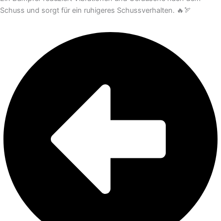
Schuss und sorgt für ein ruhigeres Schussverhalten. 🔥🏹