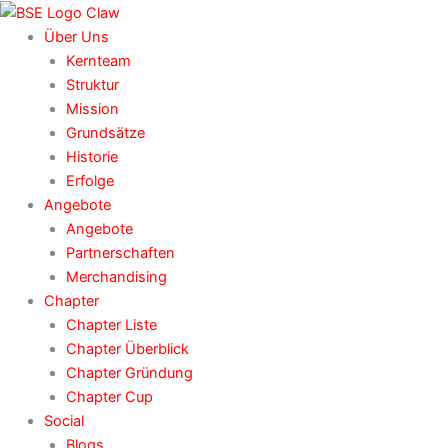
Zum
Inhalt
Über Uns
springen
Kernteam
Struktur
Mission
Grundsätze
Historie
Erfolge
Angebote
Angebote
Partnerschaften
Merchandising
Chapter
Chapter Liste
Chapter Überblick
Chapter Gründung
Chapter Cup
Social
Blogs