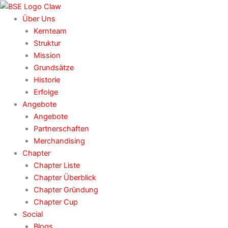
Zum
Inhalt
Über Uns
springen
Kernteam
Struktur
Mission
Grundsätze
Historie
Erfolge
Angebote
Angebote
Partnerschaften
Merchandising
Chapter
Chapter Liste
Chapter Überblick
Chapter Gründung
Chapter Cup
Social
Blogs