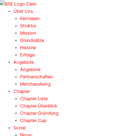
Zum
Inhalt
Über Uns
springen
Kernteam
Struktur
Mission
Grundsätze
Historie
Erfolge
Angebote
Angebote
Partnerschaften
Merchandising
Chapter
Chapter Liste
Chapter Überblick
Chapter Gründung
Chapter Cup
Social
Blogs