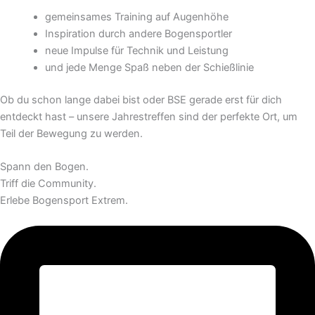
gemeinsames Training auf Augenhöhe
Inspiration durch andere Bogensportler
neue Impulse für Technik und Leistung
und jede Menge Spaß neben der Schießlinie
Ob du schon lange dabei bist oder BSE gerade erst für dich
entdeckt hast – unsere Jahrestreffen sind der perfekte Ort, um
Teil der Bewegung zu werden.
Spann den Bogen.
Triff die Community.
Erlebe Bogensport Extrem.