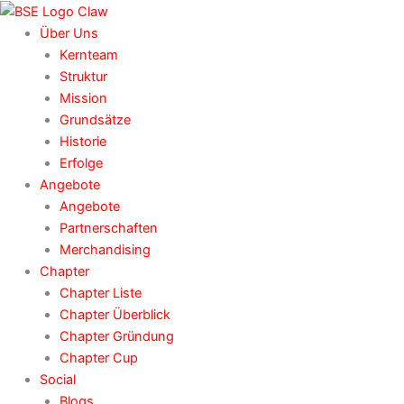
Zum
Inhalt
Über Uns
springen
Kernteam
Struktur
Mission
Grundsätze
Historie
Erfolge
Angebote
Angebote
Partnerschaften
Merchandising
Chapter
Chapter Liste
Chapter Überblick
Chapter Gründung
Chapter Cup
Social
Blogs