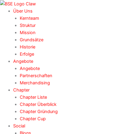
Zum
Inhalt
Über Uns
springen
Kernteam
Struktur
Mission
Grundsätze
Historie
Erfolge
Angebote
Angebote
Partnerschaften
Merchandising
Chapter
Chapter Liste
Chapter Überblick
Chapter Gründung
Chapter Cup
Social
Blogs