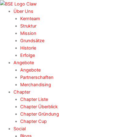
Zum
Inhalt
Über Uns
springen
Kernteam
Struktur
Mission
Grundsätze
Historie
Erfolge
Angebote
Angebote
Partnerschaften
Merchandising
Chapter
Chapter Liste
Chapter Überblick
Chapter Gründung
Chapter Cup
Social
Blogs