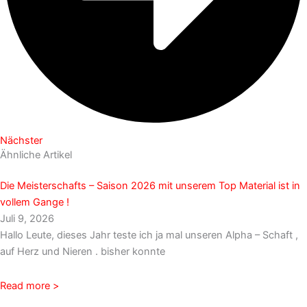
Nächster
Ähnliche Artikel
Die Meisterschafts – Saison 2026 mit unserem Top Material ist in
vollem Gange !
Juli 9, 2026
Hallo Leute, dieses Jahr teste ich ja mal unseren Alpha – Schaft ,
auf Herz und Nieren . bisher konnte
Read more >