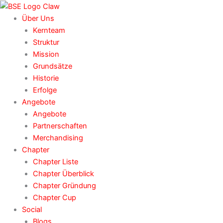
Zum
Inhalt
Über Uns
springen
Kernteam
Struktur
Mission
Grundsätze
Historie
Erfolge
Angebote
Angebote
Partnerschaften
Merchandising
Chapter
Chapter Liste
Chapter Überblick
Chapter Gründung
Chapter Cup
Social
Blogs