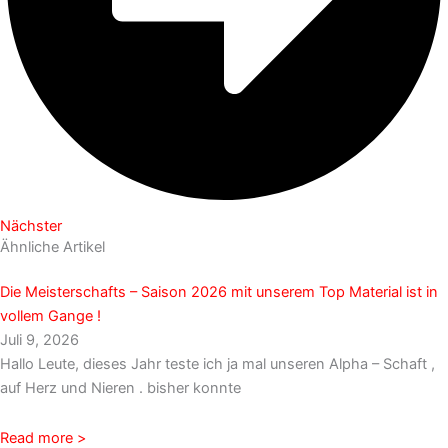
Nächster
Ähnliche Artikel
Die Meisterschafts – Saison 2026 mit unserem Top Material ist in
vollem Gange !
Juli 9, 2026
Hallo Leute, dieses Jahr teste ich ja mal unseren Alpha – Schaft ,
auf Herz und Nieren . bisher konnte
Read more >