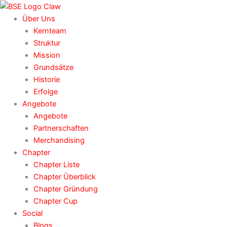
Zum
Inhalt
Über Uns
springen
Kernteam
Struktur
Mission
Grundsätze
Historie
Erfolge
Angebote
Angebote
Partnerschaften
Merchandising
Chapter
Chapter Liste
Chapter Überblick
Chapter Gründung
Chapter Cup
Social
Blogs