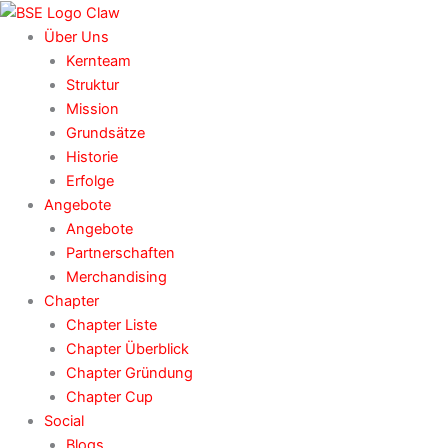
Zum
Inhalt
Über Uns
springen
Kernteam
Struktur
Mission
Grundsätze
Historie
Erfolge
Angebote
Angebote
Partnerschaften
Merchandising
Chapter
Chapter Liste
Chapter Überblick
Chapter Gründung
Chapter Cup
Social
Blogs