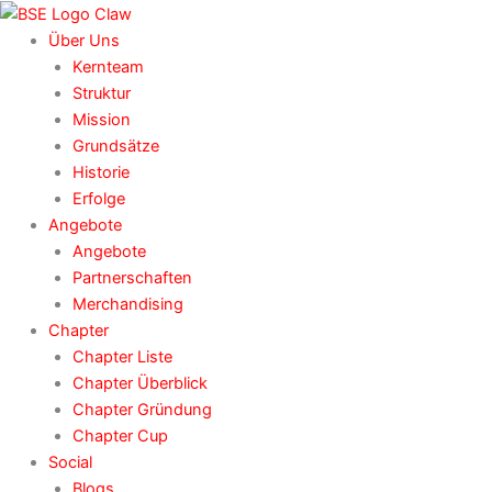
Zum
Inhalt
Über Uns
springen
Kernteam
Struktur
Mission
Grundsätze
Historie
Erfolge
Angebote
Angebote
Partnerschaften
Merchandising
Chapter
Chapter Liste
Chapter Überblick
Chapter Gründung
Chapter Cup
Social
Blogs