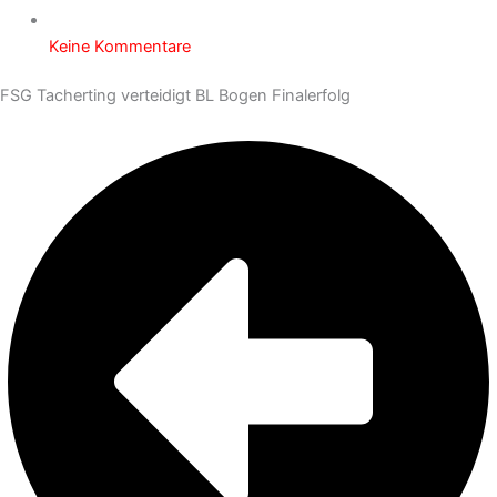
Keine Kommentare
FSG Tacherting verteidigt BL Bogen Finalerfolg