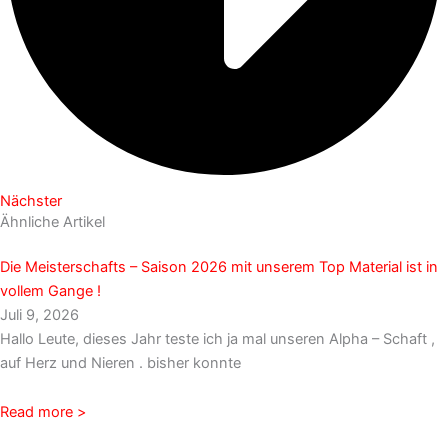
Nächster
Ähnliche Artikel
Die Meisterschafts – Saison 2026 mit unserem Top Material ist in
vollem Gange !
Juli 9, 2026
Hallo Leute, dieses Jahr teste ich ja mal unseren Alpha – Schaft ,
auf Herz und Nieren . bisher konnte
Read more >