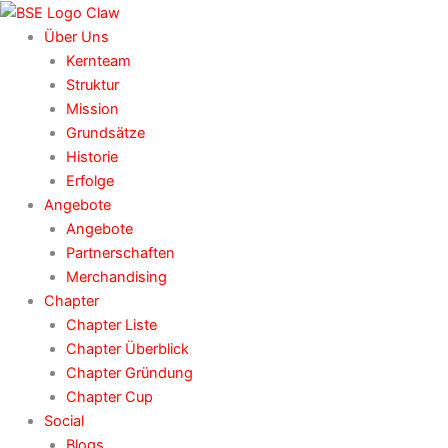
Zum
Inhalt
Über Uns
springen
Kernteam
Struktur
Mission
Grundsätze
Historie
Erfolge
Angebote
Angebote
Partnerschaften
Merchandising
Chapter
Chapter Liste
Chapter Überblick
Chapter Gründung
Chapter Cup
Social
Blogs