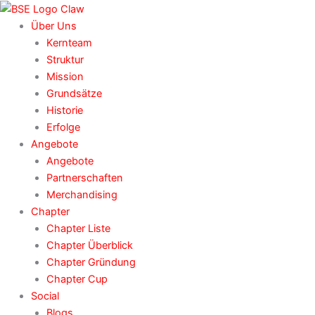
Zum
Inhalt
Über Uns
springen
Kernteam
Struktur
Mission
Grundsätze
Historie
Erfolge
Angebote
Angebote
Partnerschaften
Merchandising
Chapter
Chapter Liste
Chapter Überblick
Chapter Gründung
Chapter Cup
Social
Blogs