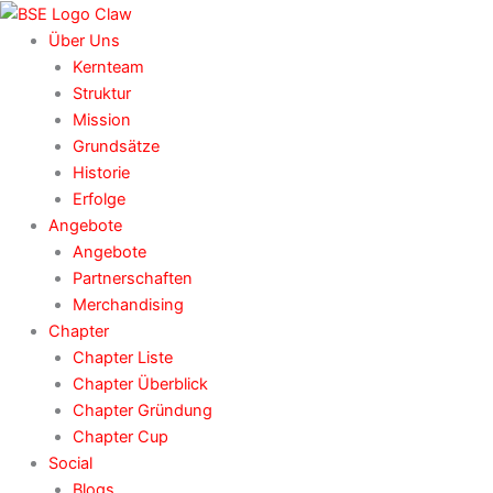
Zum
Inhalt
Über Uns
springen
Kernteam
Struktur
Mission
Grundsätze
Historie
Erfolge
Angebote
Angebote
Partnerschaften
Merchandising
Chapter
Chapter Liste
Chapter Überblick
Chapter Gründung
Chapter Cup
Social
Blogs