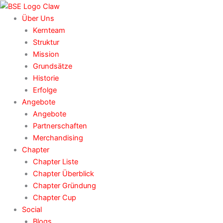
Zum
Inhalt
Über Uns
springen
Kernteam
Struktur
Mission
Grundsätze
Historie
Erfolge
Angebote
Angebote
Partnerschaften
Merchandising
Chapter
Chapter Liste
Chapter Überblick
Chapter Gründung
Chapter Cup
Social
Blogs