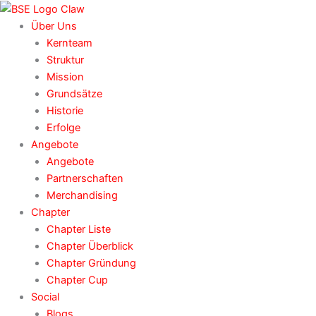
Zum
Inhalt
Über Uns
springen
Kernteam
Struktur
Mission
Grundsätze
Historie
Erfolge
Angebote
Angebote
Partnerschaften
Merchandising
Chapter
Chapter Liste
Chapter Überblick
Chapter Gründung
Chapter Cup
Social
Blogs