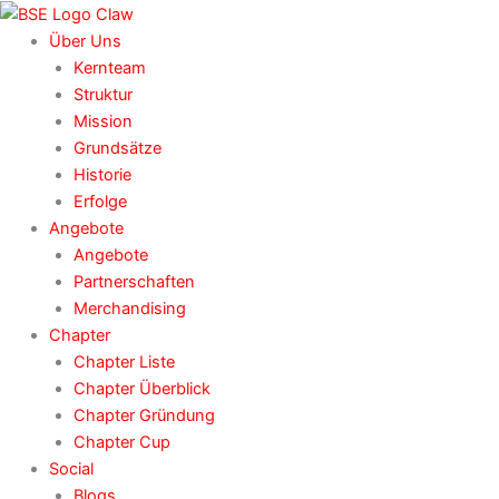
Consent
Consent
Consent
Consent
Consent
Consent
Zum
to
to
to
to
to
to
Inhalt
Über Uns
service
service
service
service
service
service
springen
Kernteam
elementor
wordpress
polylang
google-
youtube
sonstiges
Struktur
fonts
Mission
Grundsätze
Historie
Erfolge
Angebote
Angebote
Partnerschaften
Merchandising
Chapter
Chapter Liste
Chapter Überblick
Chapter Gründung
Chapter Cup
Social
Blogs