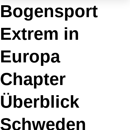
Zum
Marketing
Funktional
Statistiken
Präferenzen
Bogensport
Inhalt
springen
Extrem in
Europa
Chapter
Überblick
Schweden