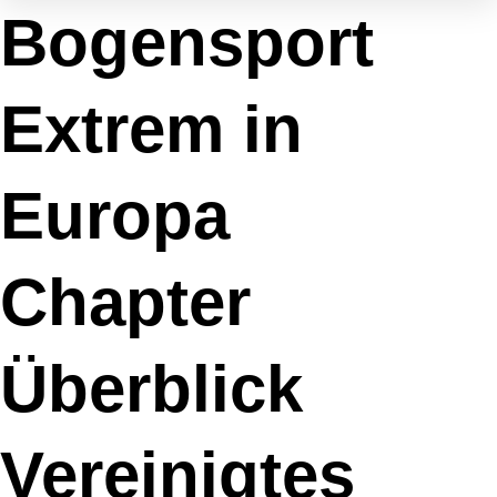
Zum
Marketing
Funktional
Statistiken
Präferenzen
Bogensport
Inhalt
springen
Extrem in
Europa
Chapter
Überblick
Vereinigtes